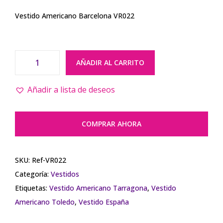
Vestido Americano Barcelona VR022
AÑADIR AL CARRITO
V
e
Añadir a lista de deseos
s
t
COMPRAR AHORA
i
d
o
SKU:
Ref-VR022
A
Categoría:
Vestidos
m
Etiquetas:
Vestido Americano Tarragona
,
Vestido
e
Americano Toledo
,
Vestido España
r
i