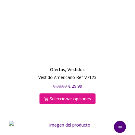
t
i
d
a
d
Ofertas
,
Vestidos
Vestido Americano Ref-V7123
E
E
E
€
38.00
€
29.99
s
l
l
Seleccionar opciones
t
p
p
e
r
r
p
e
e
r
c
c