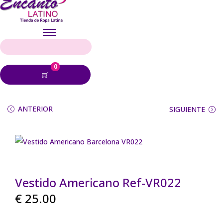
>
0
ANTERIOR
SIGUIENTE
Vestido Americano Ref-VR022
€
25.00