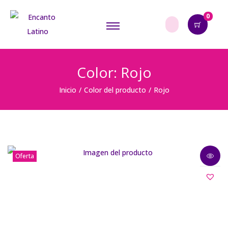
0
Color:
Rojo
Inicio
/
Color del producto
/
Rojo
Oferta