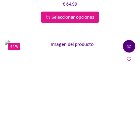
€
64.99
Seleccionar opciones
-11%