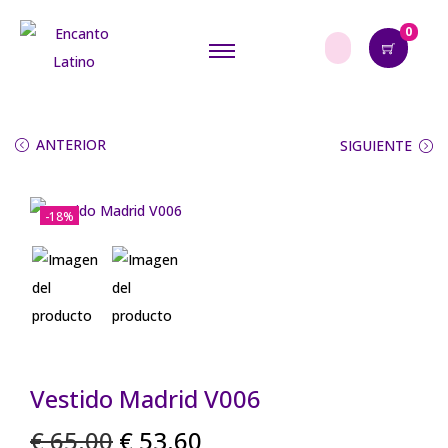
0
ANTERIOR
SIGUIENTE
-18%
Vestido Madrid V006
€
65.00
€
53.60