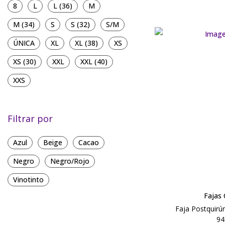
8
L
L (36)
M
M (34)
S
S (32)
S/M
ÚNICA
XL
XL (38)
XS
XS (30)
XXL
XXL (40)
XXS
Filtrar por
Azul
Beige
Cacao
Negro
Negro/Rojo
Vinotinto
Fajas
Faja Postquirú
94