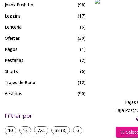
Jeans Push Up
(98)
Leggins
(17)
Lencería
(6)
Ofertas
(30)
Pagos
(1)
Pestañas
(2)
Shorts
(6)
Trajes de Baño
(12)
Vestidos
(90)
Fajas
Faja Postqu
Filtrar por
10
12
2XL
38 (8)
6
Selec