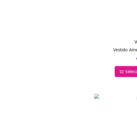
V
Vestido Am
Selec