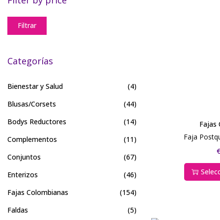
Filtrar
Categorías
Bienestar y Salud
(4)
Blusas/Corsets
(44)
Bodys Reductores
(14)
Fajas
Faja Postqu
Complementos
(11)
Conjuntos
(67)
Selec
Enterizos
(46)
Fajas Colombianas
(154)
Faldas
(5)