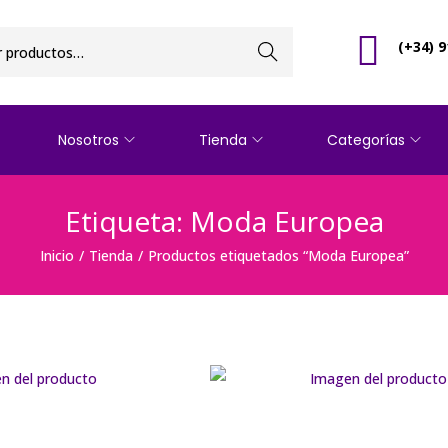
(+34) 9
Buscar
Nosotros
Tienda
Categorías
Etiqueta:
Moda Europea
Inicio
/
Tienda
/
Productos etiquetados “Moda Europea”