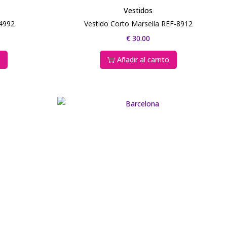
Vestidos
4992
Vestido Corto Marsella REF-8912
€
30.00
s
Añadir al carrito