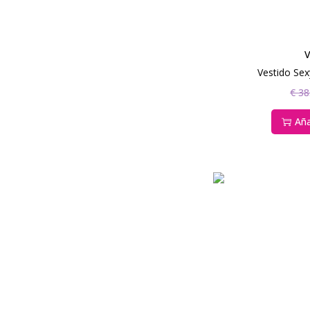
V
Vestido Sex
€
38
Aña