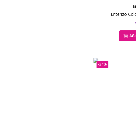
E
Enterizo Co
Aña
-34%