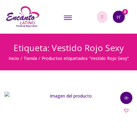
0
Etiqueta:
Vestido Rojo Sexy
Inicio
/
Tienda
/
Productos etiquetados “Vestido Rojo Sexy”