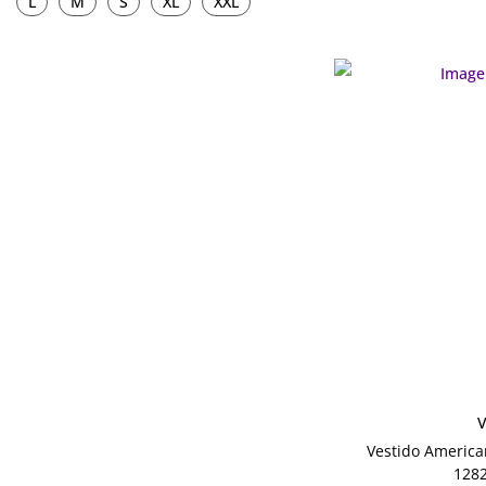
L
M
S
XL
XXL
V
Vestido American
128