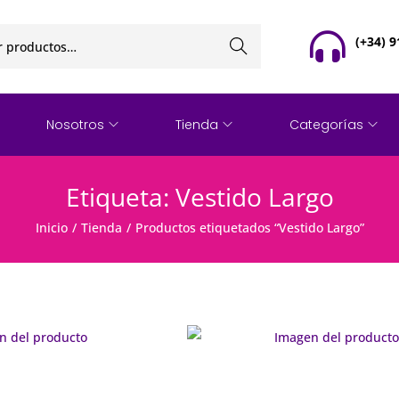
(+34) 9
Buscar
Nosotros
Tienda
Categorías
Etiqueta:
Vestido Largo
Inicio
/
Tienda
/
Productos etiquetados “Vestido Largo”