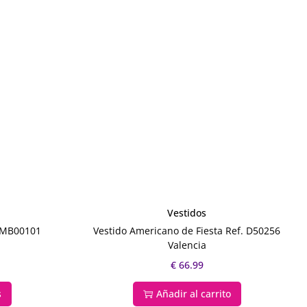
Vestidos
-BMB00101
Vestido Americano de Fiesta Ref. D50256
Valencia
€
66.99
s
Añadir al carrito