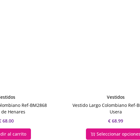
estidos
Vestidos
Colombiano Ref-BM2868
Vestido Largo Colombiano Ref
á de Henares
Usera
€
68.00
€
68.99
dir al carrito
Seleccionar opcione