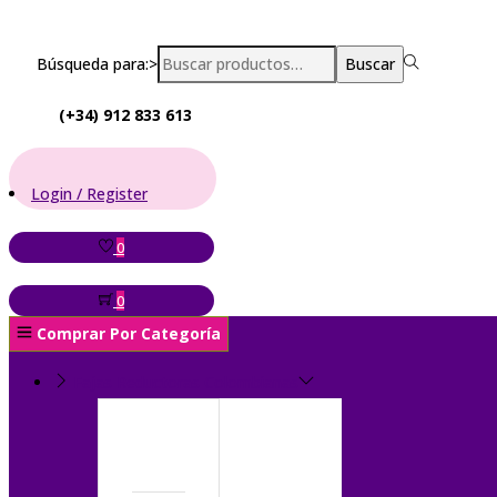
Búsqueda para:>
Buscar
(+34) 912 833 613
Login / Register
0
0
Comprar Por Categoría
Fajas Reductoras Colombianas