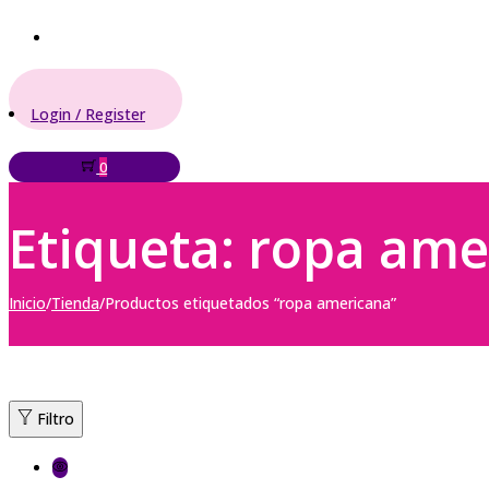
Acceder / Registr
Login / Register
0
Etiqueta:
ropa ame
Inicio
/
Tienda
/
Productos etiquetados “ropa americana”
Filtro