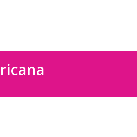
o
ricana