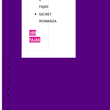
FAJAS
SECRET
ROMANZA
VER
FAJAS
Jeans Push Up
Blusas/Corsets
Bodys Reductores
Conjuntos
Complementos
Enterizos
Faldas
Ofertas