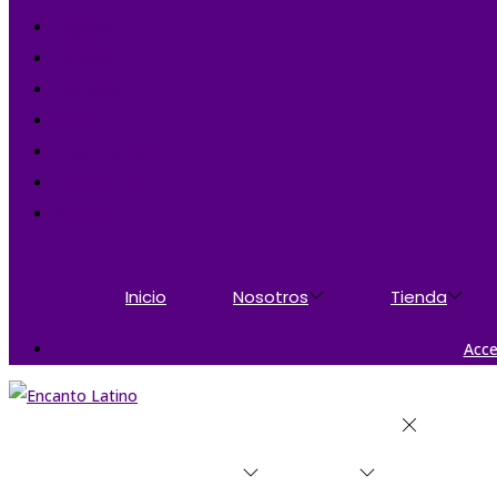
Leggins
Lencería
Pestañas
Shorts
Trajes de Baño
Encanto Latino
Vestidos
Inicio
Nosotros
Tienda
Acce
Inicio
Nosotros
Tienda
Categorí