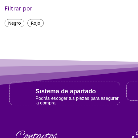
Filtrar por
Negro
Rojo
Sistema de apartado
Podrás escoger tus piezas para asegurar
la compra
Contactos
S