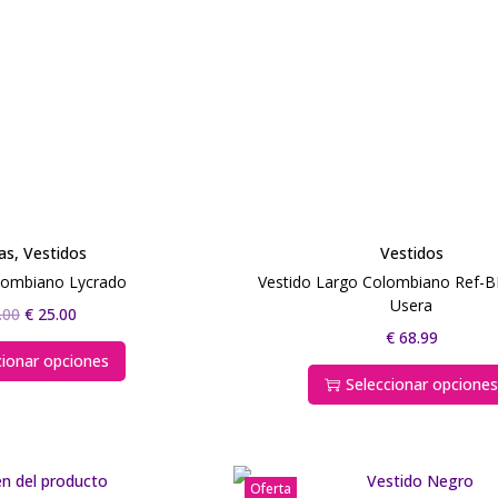
as
,
Vestidos
Vestidos
lombiano Lycrado
Vestido Largo Colombiano Ref
Usera
.00
€
25.00
€
68.99
cionar opciones
Seleccionar opcione
Oferta