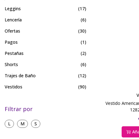
Leggins
(17)
Lencería
(6)
Ofertas
(30)
Pagos
(1)
Pestañas
(2)
Shorts
(6)
Trajes de Baño
(12)
Vestidos
(90)
V
Vestido American
Filtrar por
128
L
M
S
Aña