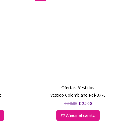
Ofertas
,
Vestidos
o
Vestido Colombiano Ref-8770
€
38.00
€
25.00
s
Añadir al carrito