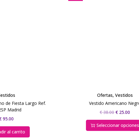
estidos
Ofertas
,
Vestidos
o de Fiesta Largo Ref.
Vestido Americano Negr
2SP Madrid
€
38.00
€
25.00
€
95.00
Seleccionar opcione
dir al carrito