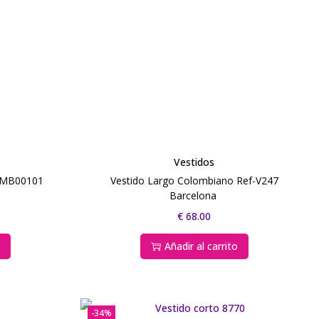
Vestidos
-BMB00101
Vestido Largo Colombiano Ref-V247
Barcelona
€
68.00
s
Añadir al carrito
-34%