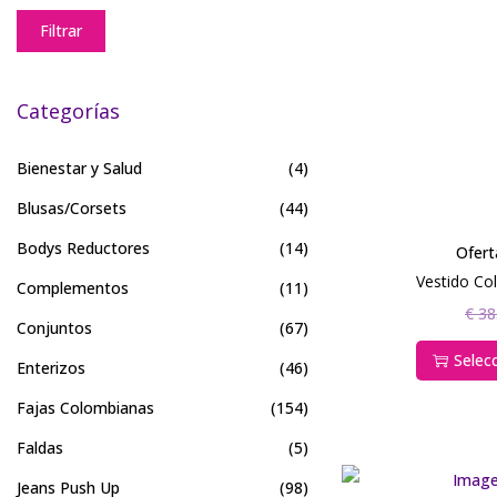
Filtrar
Categorías
Bienestar y Salud
(4)
Blusas/Corsets
(44)
Bodys Reductores
(14)
Ofert
Vestido Co
Complementos
(11)
€
38
Conjuntos
(67)
Selec
Enterizos
(46)
Fajas Colombianas
(154)
Faldas
(5)
Jeans Push Up
(98)