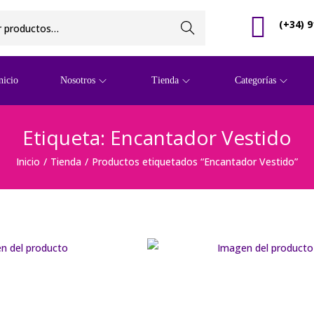
(+34) 9
Buscar
nicio
Nosotros
Tienda
Categorías
Etiqueta:
Encantador Vestido
Inicio
/
Tienda
/
Productos etiquetados “Encantador Vestido”