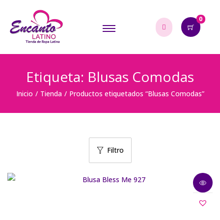
0
Etiqueta:
Blusas Comodas
Inicio
/
Tienda
/
Productos etiquetados “Blusas Comodas”
Filtro